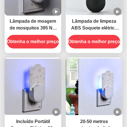
Lâmpada de moagem
Lâmpada de limpeza
de mosquitos 395 NM
ABS Soquete elétrico
UV
395 NM UV Lâmpada
Obtenha o melhor preço
anti-mosquito armadilha
Obtenha o melhor preço
anti-insetos voadora
Incluído Portátil
20-50 metros