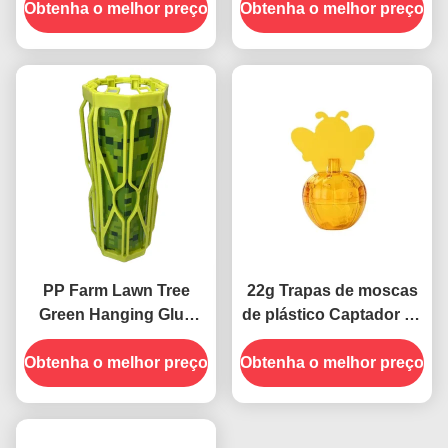
Obtenha o melhor preço
externo para controlo
Obtenha o melhor preço
armadilha, 480 horas de
eficaz e seguro de
uso Nenhuma
pragas
fragrância
PP Farm Lawn Tree
22g Trapas de moscas
Green Hanging Glue
de plástico Captador de
Adesivo de Mosca
cola pegajosa para
Obtenha o melhor preço
Insecto de Termitas
Obtenha o melhor preço
controle de pragas no
Trapa Roller
interior seguro e não
tóxico