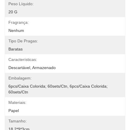
Peso Líquido:
20 G
Fragrança:
Nenhum
Tipo De Pragas:
Baratas
Características:
Descartável, Armazenado
Embalagem:
6pcs/caixa Colorida; 60sets/ctn, 6pcs/caixa Colorida; 
60sets/ctn
Materiais:
Papel
Tamanho:
18.2*9*3cm