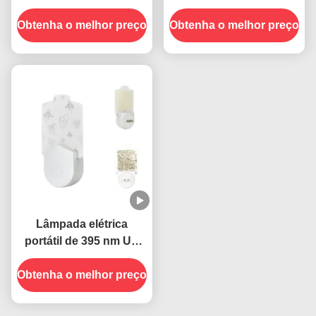
NM UV Lâmpada de
Elétrico Parede Plug-in
Obtenha o melhor preço
Morte de Mosquitos
Obtenha o melhor preço
Socket UV mosquito
Controle de Insetos
Lâmpada Solid State
Sustentável e Eficaz
altamente eficaz
Lâmpada elétrica
portátil de 395 nm UV
para matar mosquitos
Obtenha o melhor preço