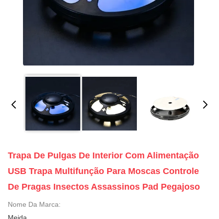
Trapa De Pulgas De Interior Com Alimentação
USB Trapa Multifunção Para Moscas Controle
De Pragas Insectos Assassinos Pad Pegajoso
Nome Da Marca:
Meida