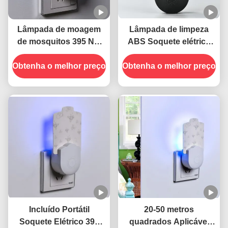
Lâmpada de moagem
Lâmpada de limpeza
de mosquitos 395 NM
ABS Soquete elétrico
UV
395 NM UV Lâmpada
Obtenha o melhor preço
anti-mosquito armadilha
Obtenha o melhor preço
anti-insetos voadora
Incluído Portátil
20-50 metros
Soquete Elétrico 395
quadrados Aplicável