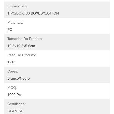
Embalagem:
1 PC/BOX, 30 BOXES/CARTON
Materiais:
PC
Tamanho Do Produto:
19.5x19.5x5.6cm
Peso Do Produto:
121g
Cores:
Branco/Negro
MOQ:
1000 Pcs
Certificado:
CE/ROSH