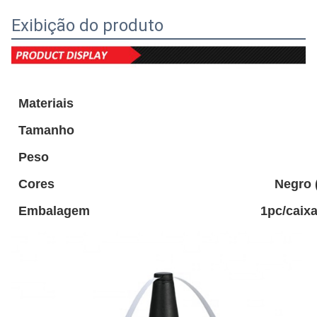
Exibição do produto
Materiais
Tamanho
Peso
Cores
Negro 
Embalagem
1pc/caixa