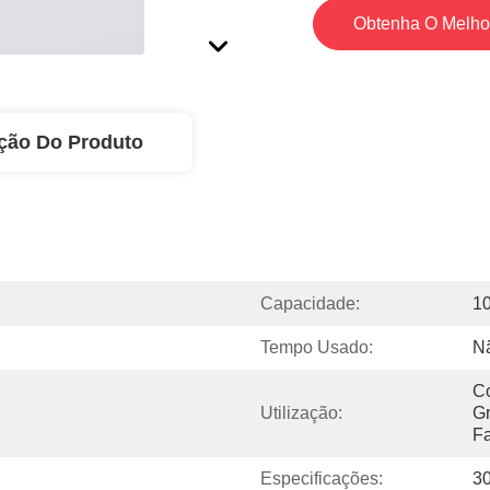
Obtenha O Melho
ção Do Produto
Capacidade:
1
Tempo Usado:
Nã
Co
Utilização:
Gr
Fa
Especificações:
3