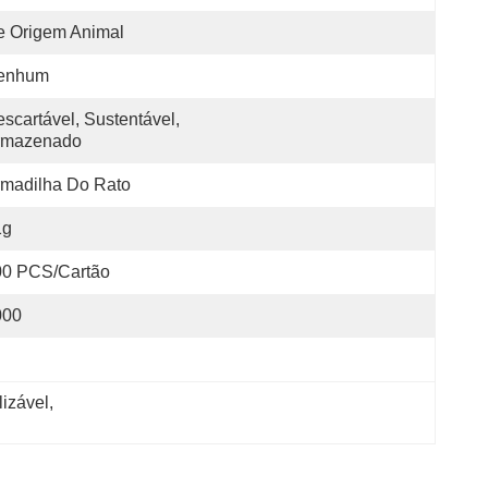
e Origem Animal
enhum
scartável, Sustentável, 
rmazenado
madilha Do Rato
1g
00 PCS/Cartão
000
lizável
, 