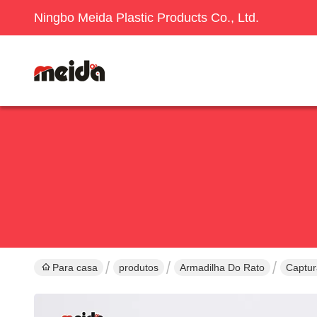
Ningbo Meida Plastic Products Co., Ltd.
Para casa
produtos
Armadilha Do Rato
Captur