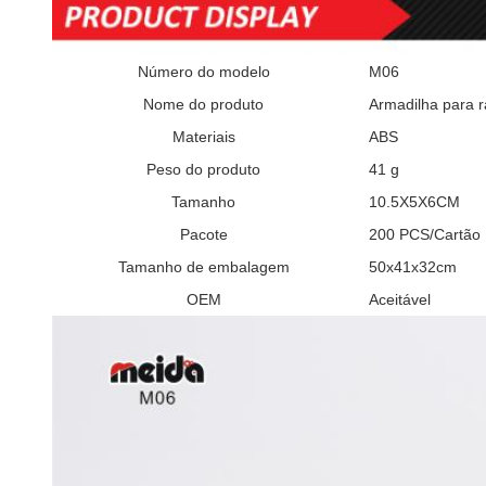
Número do modelo
M06
Nome do produto
Armadilha para r
Materiais
ABS
Peso do produto
41 g
Tamanho
10.5X5X6CM
Pacote
200 PCS/Cartão
Tamanho de embalagem
50x41x32cm
OEM
Aceitável