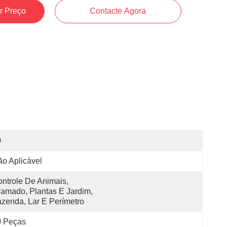
r Preço
Contacte Agora
0
o Aplicável
ntrole De Animais, 
amado, Plantas E Jardim, 
zenda, Lar E Perímetro
0 Peças