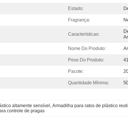
Estado:
D
Fragrança:
N
De
Características:
A
Nome Do Produto:
Ar
Peso Do Produto:
4
Pacote:
2
Quantidade Mínima:
5
ástico altamente sensível
, 
Armadilha para ratos de plástico reuti
para controle de pragas