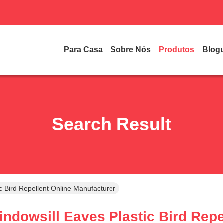
Para Casa
Sobre Nós
Produtos
Blog
Search Result
c Bird Repellent Online Manufacturer
ndowsill Eaves Plastic Bird Repel