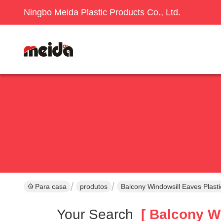
Ningbo Meida Plastic Products Co., Ltd.
Para casa
produtos
Balcony Windowsill Eaves Plasti
Your Search
[ Balcony Wi